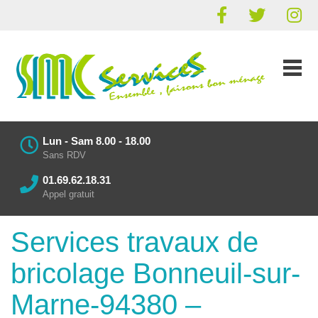
Lun - Sam 8.00 - 18.00
Sans RDV
01.69.62.18.31
Appel gratuit
Services travaux de
bricolage Bonneuil-sur-
Marne-94380 –