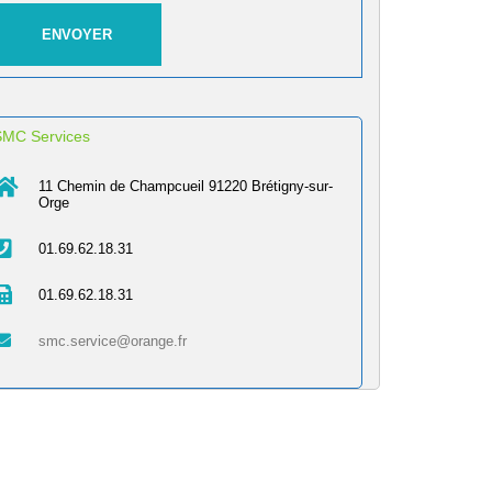
SMC Services
11 Chemin de Champcueil 91220 Brétigny-sur-
Orge
01.69.62.18.31
01.69.62.18.31
smc.service@orange.fr