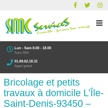
Lun - Sam 8.00 - 18.00
Sans RDV
01.69.62.18.31
Appel gratuit
Bricolage et petits
travaux à domicile L’Île-
Saint-Denis-93450 –