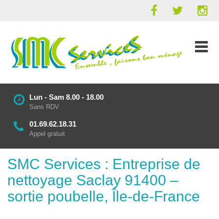
Lun - Sam 8.00 - 18.00
Sans RDV
01.69.62.18.31
Appel gratuit
SMC Services : Entreprise de
nettoyage Saclay 91400 –
sortie poubelle, Île-de-France