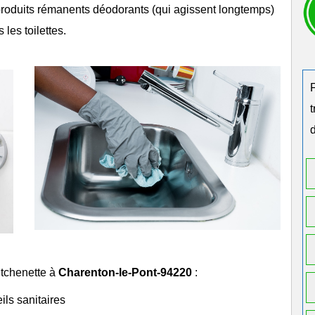
s produits rémanents déodorants (qui agissent longtemps)
s les
toilettes
.
d
itchenette à
Charenton-le-Pont-94220
:
ils sanitaires