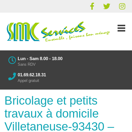
Lun - Sam 8.00 - 18.00
Sans RDV
01.69.62.18.31
Appel gratuit
Bricolage et petits
travaux à domicile
Villetaneuse-93430 –