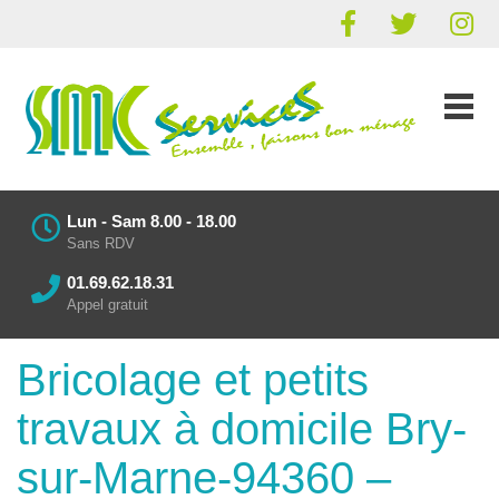
Lun - Sam 8.00 - 18.00
Sans RDV
01.69.62.18.31
Appel gratuit
Bricolage et petits
travaux à domicile Bry-
sur-Marne-94360 –