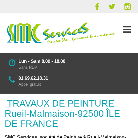
Lun - Sam 8.00 - 18.00
Sans RDV
01.69.62.18.31
Appel gratuit
TRAVAUX DE PEINTURE
Rueil-Malmaison-92500 ÎLE
DE FRANCE
SMC Services
, société de Peinture à Rueil-Malmaison-