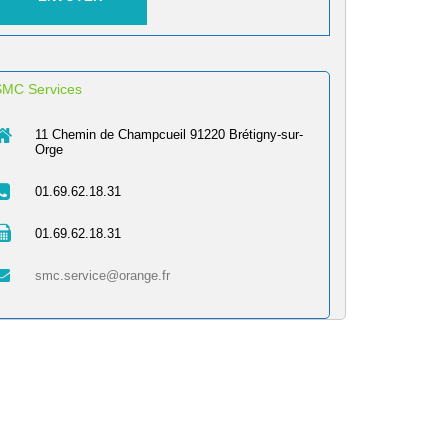
SMC Services
11 Chemin de Champcueil 91220 Brétigny-sur-
Orge
01.69.62.18.31
01.69.62.18.31
smc.service@orange.fr