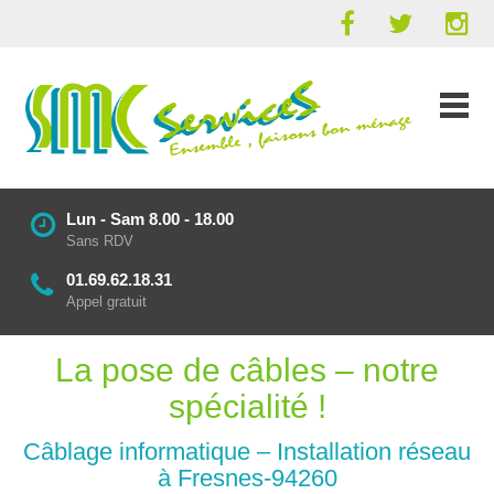
Lun - Sam 8.00 - 18.00
Sans RDV
01.69.62.18.31
Appel gratuit
La pose de câbles – notre
spécialité !
Câblage informatique – Installation réseau
à Fresnes-94260