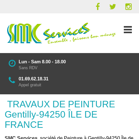
Lun - Sam 8.00 - 18.00
Sans RDV
01.69.62.18.31
Appel gratuit
TRAVAUX DE PEINTURE
Gentilly-94250 ÎLE DE
FRANCE
SMC Services
, société de Peinture à Gentilly-94250 Île de