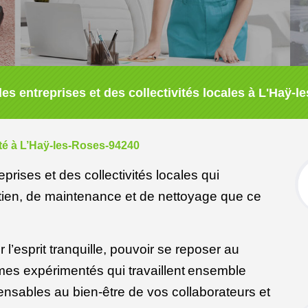
es entreprises et des collectivités locales à L'Haÿ-
eté à L’Haÿ-les-Roses-94240
prises et des collectivités locales qui
etien, de maintenance et de nettoyage que ce
 l’esprit tranquille, pouvoir se reposer au
es expérimentés qui travaillent
ensemble
ensables au bien-être de vos collaborateurs et