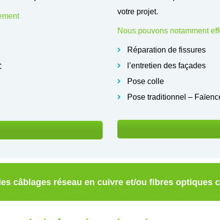
votre projet.
rement
Nous pouvons notamment effe
Réparation de fissures
l’entretien des façades
C
Pose colle
Pose traditionnel – Faïenc
es câblages réseau en cuivre et/ou fibres optiques 