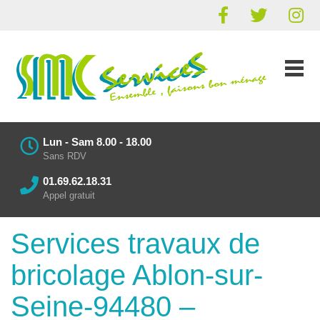
Lun - Sam 8.00 - 18.00
Sans RDV
01.69.62.18.31
Appel gratuit
Services travaux de
bricolage Ablon-sur-
Seine-94480 –