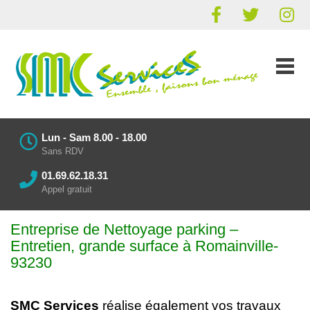
Lun - Sam 8.00 - 18.00
Sans RDV
01.69.62.18.31
Appel gratuit
Entreprise de Nettoyage parking
–
Entretien
, grande surface à Romainville-
93230
SMC Services
réalise également vos
travaux