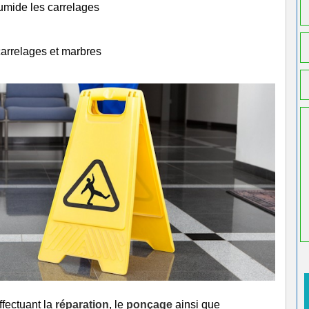
humide les carrelages
carrelages et marbres
ffectuant la
réparation
, le
ponçage
ainsi que