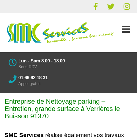
Lun - Sam 8.00 - 18.00
Sans RDV
01.69.62.18.31
Appel gratuit
Entreprise de Nettoyage parking
–
Entretien
, grande surface à Verrières le
Buisson 91370
SMC Services
réalise également vos
travaux