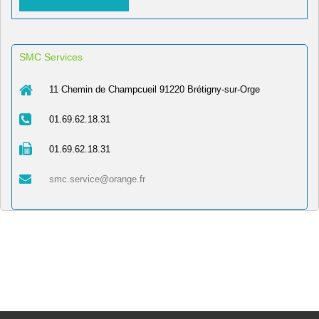
SMC Services
11 Chemin de Champcueil 91220 Brétigny-sur-Orge
01.69.62.18.31
01.69.62.18.31
smc.service@orange.fr
Approvisionnement en fournitures sanitaires
–
Bricolage et petits travaux à domicile Abbéville-la-Rivière-91150 – Carrelage et salle de bain
–
Bricolage et petits travaux à domicile Ablon-sur-Seine-94480 – Carrelage et salle de bain
–
Bricolage et petits