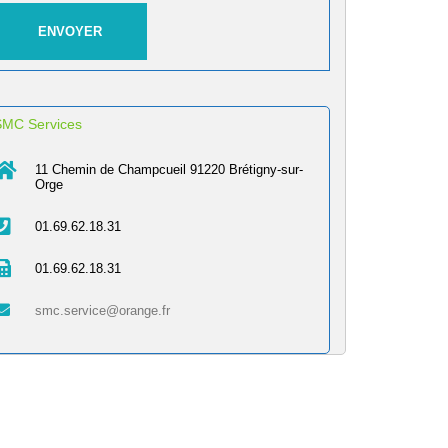
SMC Services
11 Chemin de Champcueil 91220 Brétigny-sur-
Orge
01.69.62.18.31
01.69.62.18.31
smc.service@orange.fr