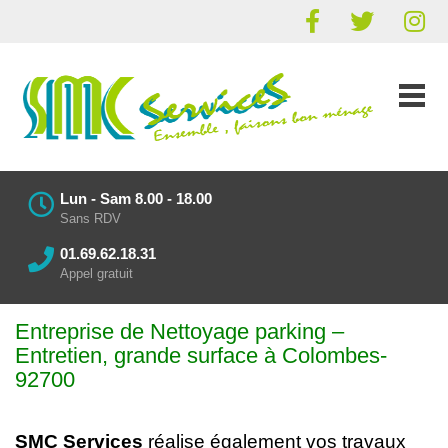
Lun - Sam 8.00 - 18.00
Sans RDV
01.69.62.18.31
Appel gratuit
Entreprise de Nettoyage parking
–
Entretien
, grande surface à Colombes-
92700
SMC Services
réalise également vos
travaux