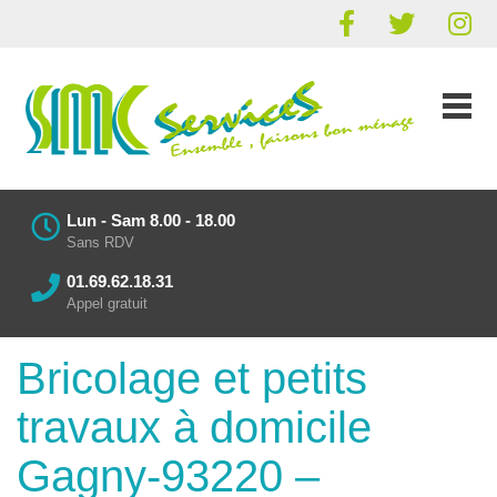
Lun - Sam 8.00 - 18.00
Sans RDV
01.69.62.18.31
Appel gratuit
Bricolage et petits
travaux à domicile
Gagny-93220 –