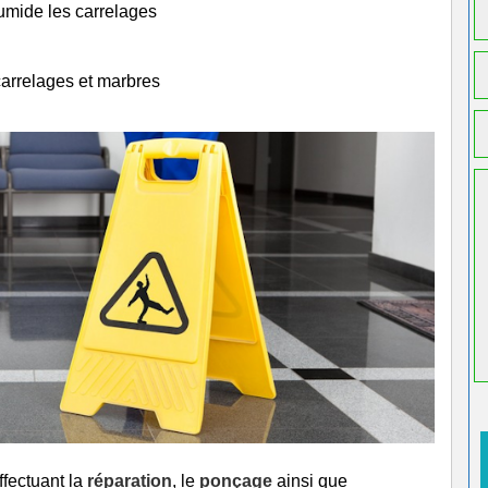
humide les carrelages
carrelages et marbres
ffectuant la
réparation
, le
ponçage
ainsi que