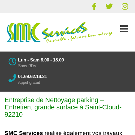
Lun - Sam 8.00 - 18.00
Sans RDV
01.69.62.18.31
Appel gratuit
Entreprise de Nettoyage parking
–
Entretien
, grande surface à Saint-Cloud-
92210
SMC Services
réalise également vos
travaux