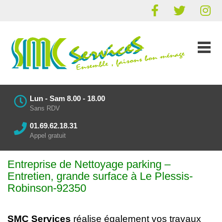
Lun - Sam 8.00 - 18.00
Sans RDV
01.69.62.18.31
Appel gratuit
Entreprise de Nettoyage parking
–
Entretien
, grande surface à Le Plessis-
Robinson-92350
SMC Services
réalise également vos
travaux