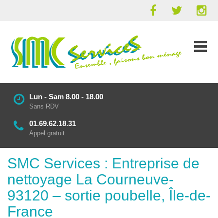
Lun - Sam 8.00 - 18.00
Sans RDV
01.69.62.18.31
Appel gratuit
SMC Services : Entreprise de
nettoyage La Courneuve-
93120 – sortie poubelle, Île-de-
France