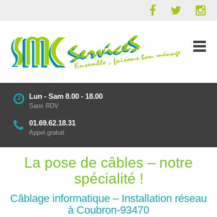
Lun - Sam 8.00 - 18.00
Sans RDV
01.69.62.18.31
Appel gratuit
La pose de câbles – notre
spécialité !
Câblage informatique – Installation réseau
à Coubron-93470