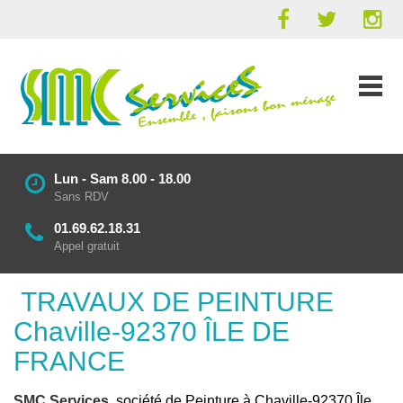
Lun - Sam 8.00 - 18.00
Sans RDV
01.69.62.18.31
Appel gratuit
TRAVAUX DE PEINTURE
Chaville-92370 ÎLE DE
FRANCE
SMC Services
, société de Peinture à Chaville-92370 Île