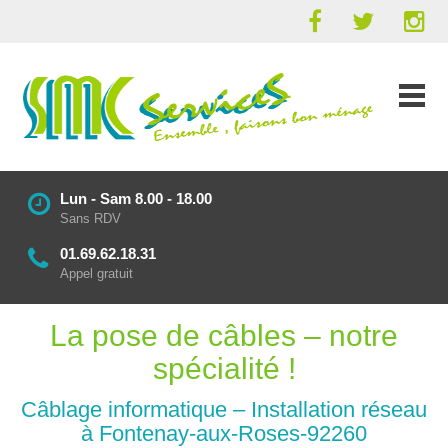
Lun - Sam 8.00 - 18.00
Sans RDV
01.69.62.18.31
Appel gratuit
La pose de câbles – notre
spécialité !
Câblage informatique – Installation réseau
à Fontenay-aux-Roses-92260