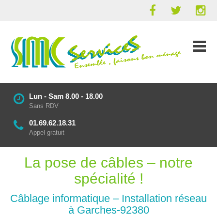
Lun - Sam 8.00 - 18.00
Sans RDV
01.69.62.18.31
Appel gratuit
La pose de câbles – notre
spécialité !
Câblage informatique – Installation réseau
à Garches-92380