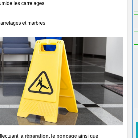
humide les carrelages
carrelages et marbres
ffectuant la
réparation
, le
ponçage
ainsi que