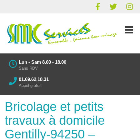
Lun - Sam 8.00 - 18.00
Sans RDV
01.69.62.18.31
Appel gratuit
Bricolage et petits
travaux à domicile
Gentilly-94250 –