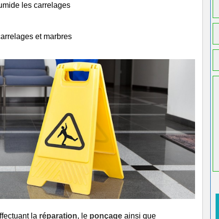
humide les carrelages
carrelages et marbres
ffectuant la
réparation
, le
ponçage
ainsi que