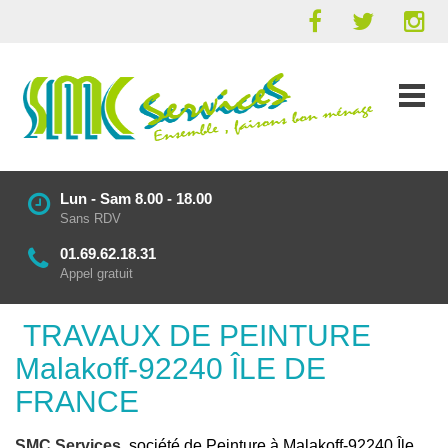
Lun - Sam 8.00 - 18.00
Sans RDV
01.69.62.18.31
Appel gratuit
TRAVAUX DE PEINTURE
Malakoff-92240 ÎLE DE
FRANCE
SMC Services
, société de Peinture à Malakoff-92240 Île