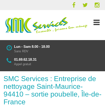
Lun - Sam 8.00 - 18.00
Sans RDV
01.69.62.18.31
Appel gratuit
SMC Services : Entreprise de
nettoyage Saint-Maurice-
94410 – sortie poubelle, Île-de-
France