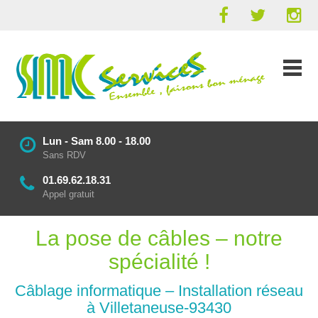
Lun - Sam 8.00 - 18.00
Sans RDV
01.69.62.18.31
Appel gratuit
La pose de câbles – notre
spécialité !
Câblage informatique – Installation réseau
à Villetaneuse-93430