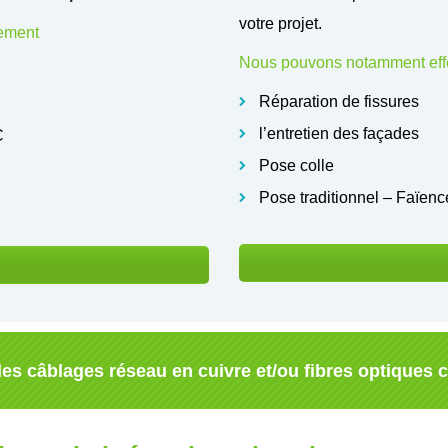
votre projet.
rement
Nous pouvons notamment effe
Réparation de fissures
l’entretien des façades
C
Pose colle
Pose traditionnel – Faïenc
es câblages réseau en cuivre et/ou fibres optiques 