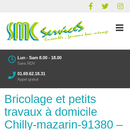
Lun - Sam 8.00 - 18.00
Sans RDV
01.69.62.18.31
Appel gratuit
Bricolage et petits
travaux à domicile
Chilly-mazarin-91380 –