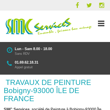
Lun - Sam 8.00 - 18.00
Sans RDV
01.69.62.18.31
Appel gratuit
TRAVAUX DE PEINTURE
Bobigny-93000 ÎLE DE
FRANCE
SMC Services
, société de Peinture à Bobigny-93000 Île