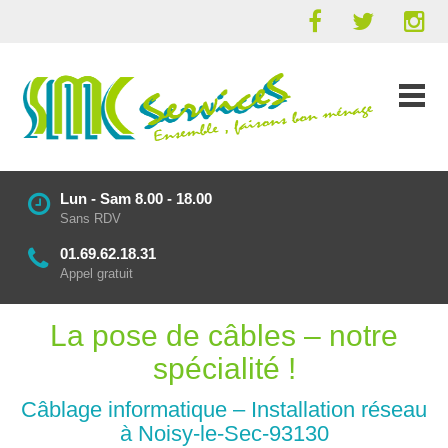
Lun - Sam 8.00 - 18.00
Sans RDV
01.69.62.18.31
Appel gratuit
La pose de câbles – notre
spécialité !
Câblage informatique – Installation réseau
à Noisy-le-Sec-93130