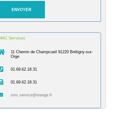
SMC Services
11 Chemin de Champcueil 91220 Brétigny-sur-
Orge
01.69.62.18.31
01.69.62.18.31
smc.service@orange.fr