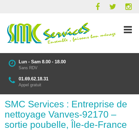
Lun - Sam 8.00 - 18.00
Sans RDV
01.69.62.18.31
Appel gratuit
SMC Services : Entreprise de
nettoyage Vanves-92170 –
sortie poubelle, Île-de-France