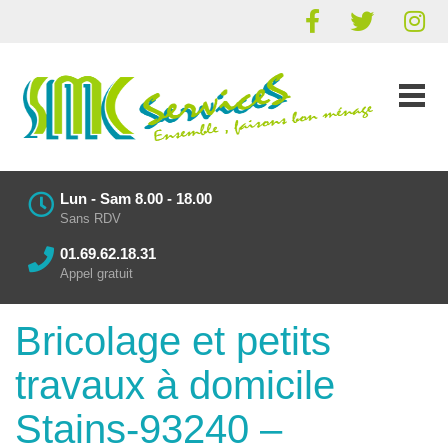
Lun - Sam 8.00 - 18.00
Sans RDV
01.69.62.18.31
Appel gratuit
Bricolage et petits
travaux à domicile
Stains-93240 –