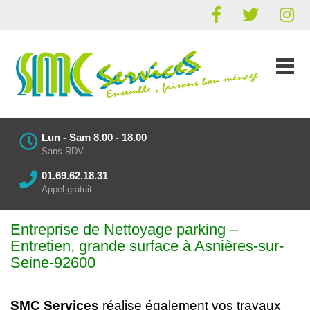
Lun - Sam 8.00 - 18.00
Sans RDV
01.69.62.18.31
Appel gratuit
Entreprise de Nettoyage parking
–
Entretien
, grande surface à Asnières-sur-
Seine-92600
SMC Services
réalise également vos
travaux