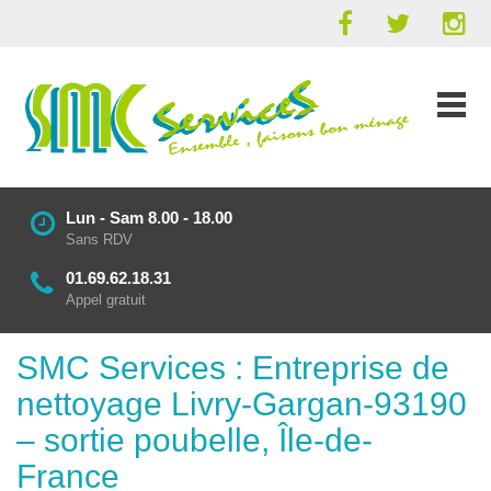
Lun - Sam 8.00 - 18.00
Sans RDV
01.69.62.18.31
Appel gratuit
SMC Services : Entreprise de
nettoyage Livry-Gargan-93190
– sortie poubelle, Île-de-
France