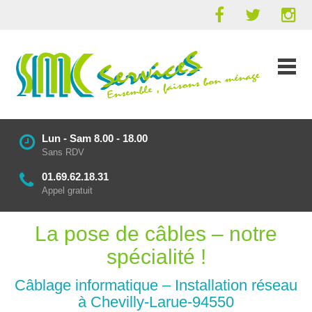
Lun - Sam 8.00 - 18.00
Sans RDV
01.69.62.18.31
Appel gratuit
La pose de câbles – notre
spécialité !
Câblage informatique – Installation réseau
à Chevilly-Larue-94550