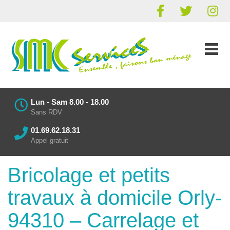
Lun - Sam 8.00 - 18.00
Sans RDV
01.69.62.18.31
Appel gratuit
Bricolage et petits
travaux à domicile Orly-
94310 – Carrelage et