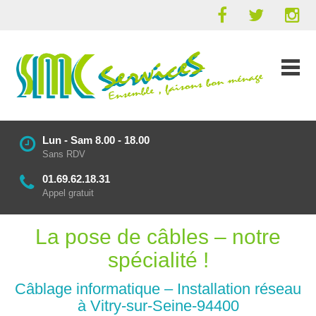
Lun - Sam 8.00 - 18.00
Sans RDV
01.69.62.18.31
Appel gratuit
La pose de câbles – notre
spécialité !
Câblage informatique – Installation réseau
à Vitry-sur-Seine-94400