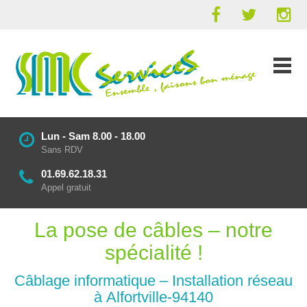
Lun - Sam 8.00 - 18.00
Sans RDV
01.69.62.18.31
Appel gratuit
La pose de câbles – notre
spécialité !
Câblage informatique – Installation réseau
à Alfortville-94140