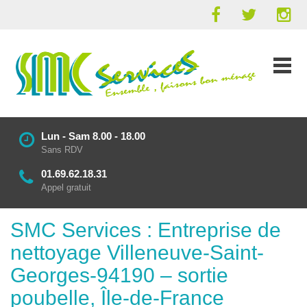
Lun - Sam 8.00 - 18.00
Sans RDV
01.69.62.18.31
Appel gratuit
SMC Services : Entreprise de
nettoyage Villeneuve-Saint-
Georges-94190 – sortie
poubelle, Île-de-France