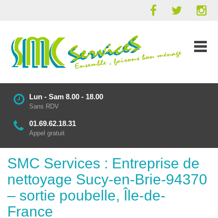
Lun - Sam 8.00 - 18.00
Sans RDV
01.69.62.18.31
Appel gratuit
SMC Services : Entreprise de
nettoyage Sucy-en-Brie-94370
– sortie poubelle, Île-de-
France