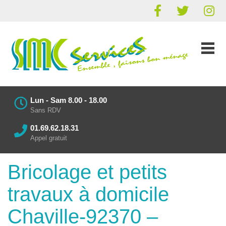
Lun - Sam 8.00 - 18.00
Sans RDV
01.69.62.18.31
Appel gratuit
Bricolage et petits
travaux à domicile
Chaville-92370 –